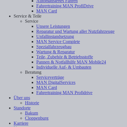
Automatisiertes Fahren
Fahrertraining MAN ProfiDrive
MAN Card
Service & Teile
Service
Unsere Leistungen
Reparatur und Wartung aller Nutzfahrzeuge
Unfallinstandsetzung
MAN Service Complete
Spezialfahrzeugbau
Wartung & Reparatur
Teile, Zubehör & Betriebsstoffe
Pannen & Notfallhilfe MAN Mobile24
Individuelle Auf- & Umbauten
Beratung
Serviceverträge
MAN DigitalServices
MAN Card
Fahrertraining MAN Profidrive
Über uns
Historie
Standorte
Bakum
Cloppenburg
Karriere