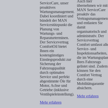
Auch hier
ServiceCare, unser
übernehmen wir mit
proaktives
MAN ServiceCare
Wartungsmanagement.
proaktiv das
Dabei koordiniert und
Vertragsmanagemen
bündelt der MAN
und entlasten Sie
Servicestützpunkt die
damit
Planung von
organisatorisch und
Wartungs- und
administrativ. Der
Reparaturterminen.
Servicevertrag
Der Servicevertrag
Comfort umfasst all
ComfortOil bietet
Service- und
Ihnen ein
Inspektionsarbeiten,
kostengünstiges
die im Wartungspla
Einstiegsprodukt zur
Ihres Fahrzeugs
Sicherung der
gelistet sind. Zudem
Fahrzeugqualität
können Sie den
durch optimalen
Comfort Vertrag
Service und perfekt
durch eine
abgestimmte Öle für
Mobilitätsgarantie
Motor, Achse und
absichern.
Getriebe (inklusive
Ventilspieleinstellung).
Mehr erfahren
Mehr erfahren