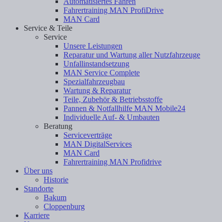
Automatisiertes Fahren
Fahrertraining MAN ProfiDrive
MAN Card
Service & Teile
Service
Unsere Leistungen
Reparatur und Wartung aller Nutzfahrzeuge
Unfallinstandsetzung
MAN Service Complete
Spezialfahrzeugbau
Wartung & Reparatur
Teile, Zubehör & Betriebsstoffe
Pannen & Notfallhilfe MAN Mobile24
Individuelle Auf- & Umbauten
Beratung
Serviceverträge
MAN DigitalServices
MAN Card
Fahrertraining MAN Profidrive
Über uns
Historie
Standorte
Bakum
Cloppenburg
Karriere