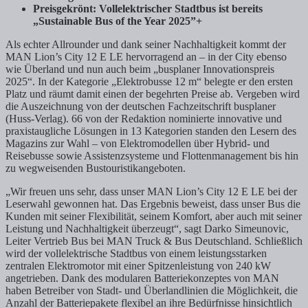
Preisgekrönt: Vollelektrischer Stadtbus ist bereits
„Sustainable Bus of the Year 2025”+
Als echter Allrounder und dank seiner Nachhaltigkeit kommt der
MAN Lion’s City 12 E LE hervorragend an – in der City ebenso
wie Überland und nun auch beim „busplaner Innovationspreis
2025“. In der Kategorie „Elektrobusse 12 m“ belegte er den ersten
Platz und räumt damit einen der begehrten Preise ab. Vergeben wird
die Auszeichnung von der deutschen Fachzeitschrift busplaner
(Huss-Verlag). 66 von der Redaktion nominierte innovative und
praxistaugliche Lösungen in 13 Kategorien standen den Lesern des
Magazins zur Wahl – von Elektromodellen über Hybrid- und
Reisebusse sowie Assistenzsysteme und Flottenmanagement bis hin
zu wegweisenden Bustouristikangeboten.
„Wir freuen uns sehr, dass unser MAN Lion’s City 12 E LE bei der
Leserwahl gewonnen hat. Das Ergebnis beweist, dass unser Bus die
Kunden mit seiner Flexibilität, seinem Komfort, aber auch mit seiner
Leistung und Nachhaltigkeit überzeugt“, sagt Darko Simeunovic,
Leiter Vertrieb Bus bei MAN Truck & Bus Deutschland. Schließlich
wird der vollelektrische Stadtbus von einem leistungsstarken
zentralen Elektromotor mit einer Spitzenleistung von 240 kW
angetrieben. Dank des modularen Batteriekonzeptes von MAN
haben Betreiber von Stadt- und Überlandlinien die Möglichkeit, die
Anzahl der Batteriepakete flexibel an ihre Bedürfnisse hinsichtlich