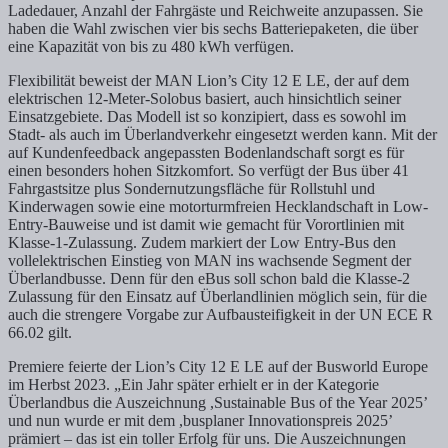
Ladedauer, Anzahl der Fahrgäste und Reichweite anzupassen. Sie
haben die Wahl zwischen vier bis sechs Batteriepaketen, die über
eine Kapazität von bis zu 480 kWh verfügen.
Flexibilität beweist der MAN Lion’s City 12 E LE, der auf dem
elektrischen 12-Meter-Solobus basiert, auch hinsichtlich seiner
Einsatzgebiete. Das Modell ist so konzipiert, dass es sowohl im
Stadt- als auch im Überlandverkehr eingesetzt werden kann. Mit der
auf Kundenfeedback angepassten Bodenlandschaft sorgt es für
einen besonders hohen Sitzkomfort. So verfügt der Bus über 41
Fahrgastsitze plus Sondernutzungsfläche für Rollstuhl und
Kinderwagen sowie eine motorturmfreien Hecklandschaft in Low-
Entry-Bauweise und ist damit wie gemacht für Vorortlinien mit
Klasse-1-Zulassung. Zudem markiert der Low Entry-Bus den
vollelektrischen Einstieg von MAN ins wachsende Segment der
Überlandbusse. Denn für den eBus soll schon bald die Klasse-2
Zulassung für den Einsatz auf Überlandlinien möglich sein, für die
auch die strengere Vorgabe zur Aufbausteifigkeit in der UN ECE R
66.02 gilt.
Premiere feierte der Lion’s City 12 E LE auf der Busworld Europe
im Herbst 2023. „Ein Jahr später erhielt er in der Kategorie
Überlandbus die Auszeichnung ,Sustainable Bus of the Year 2025’
und nun wurde er mit dem ,busplaner Innovationspreis 2025’
prämiert – das ist ein toller Erfolg für uns. Die Auszeichnungen