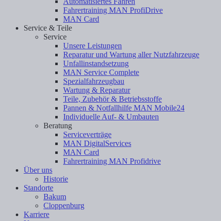
Automatisiertes Fahren
Fahrertraining MAN ProfiDrive
MAN Card
Service & Teile
Service
Unsere Leistungen
Reparatur und Wartung aller Nutzfahrzeuge
Unfallinstandsetzung
MAN Service Complete
Spezialfahrzeugbau
Wartung & Reparatur
Teile, Zubehör & Betriebsstoffe
Pannen & Notfallhilfe MAN Mobile24
Individuelle Auf- & Umbauten
Beratung
Serviceverträge
MAN DigitalServices
MAN Card
Fahrertraining MAN Profidrive
Über uns
Historie
Standorte
Bakum
Cloppenburg
Karriere